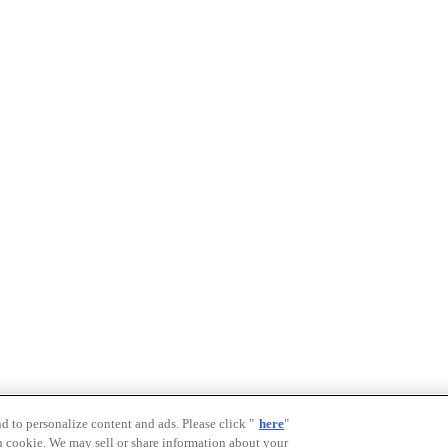
nd to personalize content and ads. Please click "
here
"
h cookie. We may sell or share information about your