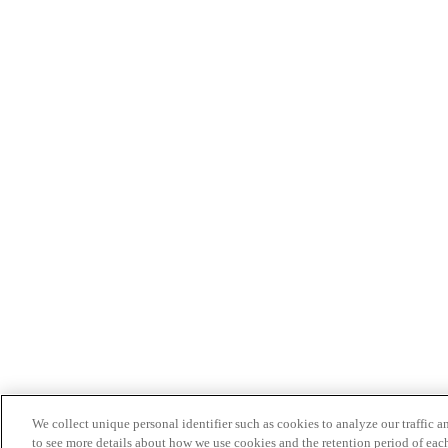
We collect unique personal identifier such as cookies to analyze our traffic a
to see more details about how we use cookies and the retention period of eac