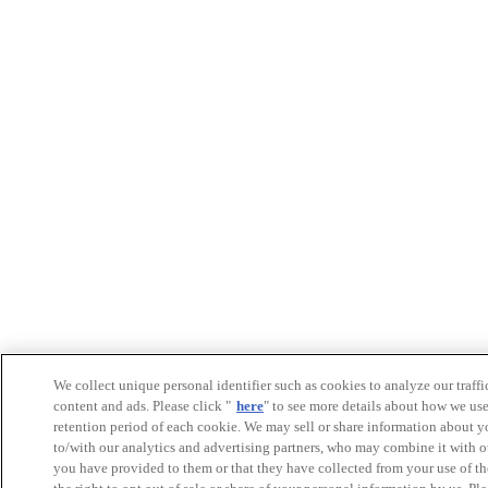
We collect unique personal identifier such as cookies to analyze our traffi
content and ads. Please click "
here
" to see more details about how we us
retention period of each cookie. We may sell or share information about y
to/with our analytics and advertising partners, who may combine it with o
you have provided to them or that they have collected from your use of th