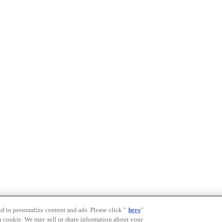
nd to personalize content and ads. Please click "
here
"
h cookie. We may sell or share information about your