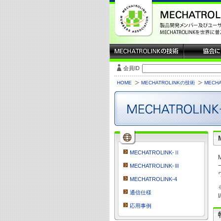
会員ID
HOME
MECHATROLINKの技術
MECHA
MECHATROLINK-Ⅱ
MECHATROLINK-Ⅲ
MECHATROLINK-4
通信仕様
応用事例