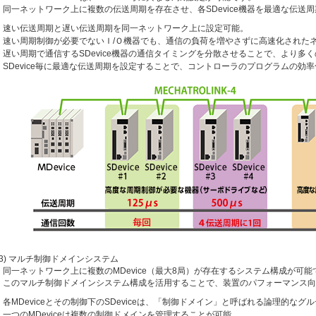
同一ネットワーク上に複数の伝送周期を存在させ、各SDevice機器を最適な伝送
速い伝送周期と遅い伝送周期を同一ネットワーク上に設定可能。
速い周期制御が必要でないＩ/Ｏ機器でも、通信の負荷を増やさずに高速化された
遅い周期で通信するSDevice機器の通信タイミングを分散させることで、より多
SDevice毎に最適な伝送周期を設定することで、コントローラのプログラムの効
(3) マルチ制御ドメインシステム
同一ネットワーク上に複数のMDevice（最大8局）が存在するシステム構成が可能
このマルチ制御ドメインシステム構成を活用することで、装置のパフォーマンス向
各MDeviceとその制御下のSDeviceは、「制御ドメイン」と呼ばれる論理的なグ
一つのMDeviceは複数の制御ドメインを管理することが可能。