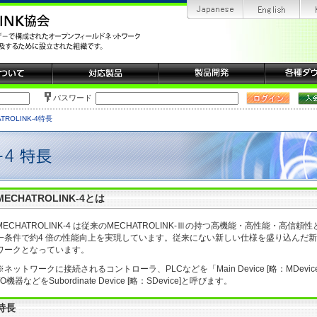
パスワード
TROLINK-4特長
MECHATROLINK-4とは
MECHATROLINK-4 は従来のMECHATROLINK-Ⅲの持つ高機能・高性能・高
一条件で約4 倍の性能向上を実現しています。従来にない新しい仕様を盛り込んだ
ワークとなっています。
※ネットワークに接続されるコントローラ、PLCなどを「Main Device [略：MDe
I/O機器などをSubordinate Device [略：SDevice]と呼びます。
特長