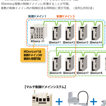
SDeviceは複数の制御ドメインに所属することが可能。
複数の制御ドメイン内の制御伝送を同時刻に実行可能。（並列なI/O伝送）