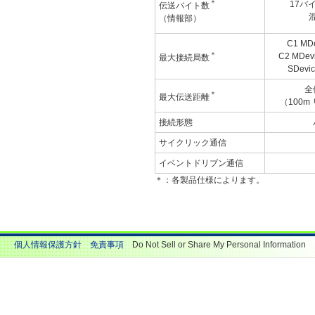
＊
17バ
伝送バイト数
（情報部）
C1 MD
＊
C2 MDe
最大接続局数
SDev
全
＊
最大伝送距離
（100m
接続形態
サイクリック通信
イベントドリブン通信
＊：各製品仕様によります。
個人情報保護方針
免責事項
Do Not Sell or Share My Personal Information