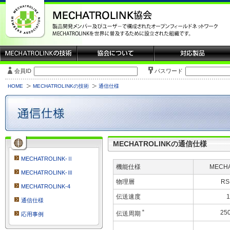
会員ID
パスワード
HOME
MECHATROLINKの技術
通信仕様
MECHATROLINKの通信仕様
MECHATROLINK-Ⅱ
機能仕様
MECHA
MECHATROLINK-Ⅲ
物理層
RS
MECHATROLINK-4
伝送速度
通信仕様
＊
25
伝送周期
応用事例