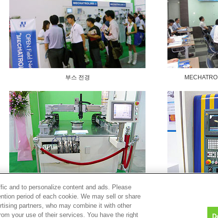
부스 전경
MECHATRO
ffic and to personalize content and ads. Please
ntion period of each cookie. We may sell or share
Art Control Systems, Inc.에 의한 데모 전시
LNC Technol
rtising partners, who may combine it with other
rom your use of their services. You have the right
D